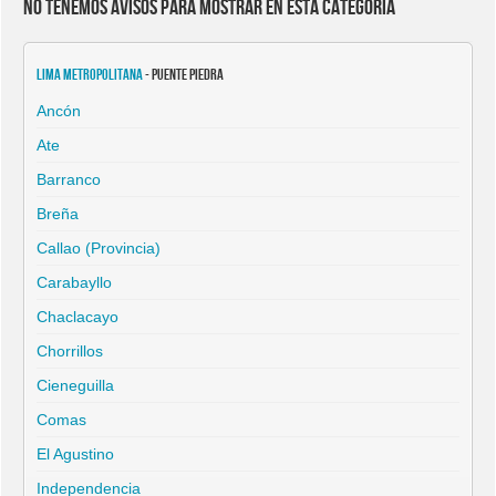
No tenemos avisos para mostrar en esta categoría
Lima Metropolitana
- Puente Piedra
Ancón
Ate
Barranco
Breña
Callao (Provincia)
Carabayllo
Chaclacayo
Chorrillos
Cieneguilla
Comas
El Agustino
Independencia