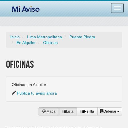
Desac
barra
naveg
Inicio
Lima Metropolitana
Puente Piedra
En Alquiler
Oficinas
Oficinas
Oficinas en Alquiler
Publica tu aviso ahora
Mapa
Lista
Rejilla
Ordenar