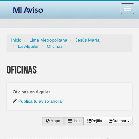
Desac
barra
naveg
Inicio
Lima Metropolitana
Jesús María
En Alquiler
Oficinas
Oficinas
Oficinas en Alquiler
Publica tu aviso ahora
Mapa
Lista
Rejilla
Ordenar