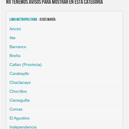
No tenemos avisos para mostrar en esta categoría
Lima Metropolitana
- Jesús María
Ancón
Ate
Barranco
Breña
Callao (Provincia)
Carabayllo
Chaclacayo
Chorrillos
Cieneguilla
Comas
El Agustino
Independencia