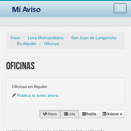
Desac
barra
naveg
Inicio
Lima Metropolitana
San Juan de Lurigancho
En Alquiler
Oficinas
Oficinas
Oficinas en Alquiler
Publica tu aviso ahora
Mapa
Lista
Rejilla
Ordenar