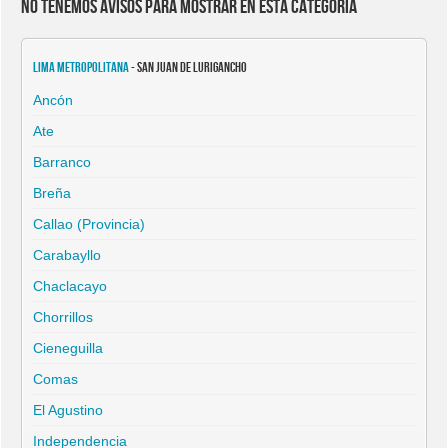
No tenemos avisos para mostrar en esta categoría
Lima Metropolitana
- San Juan de Lurigancho
Ancón
Ate
Barranco
Breña
Callao (Provincia)
Carabayllo
Chaclacayo
Chorrillos
Cieneguilla
Comas
El Agustino
Independencia