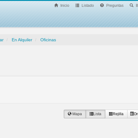
Inicio
Listado
Preguntas
B
ar
En Alquiler
Oficinas
Mapa
Lista
Rejilla
Or