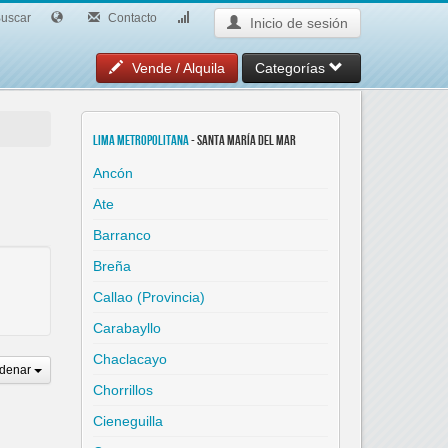
uscar
Contacto
Inicio de sesión
Vende / Alquila
Categorías
Lima Metropolitana
- Santa María del Mar
Ancón
Ate
Barranco
Breña
Callao (Provincia)
Carabayllo
Chaclacayo
denar
Chorrillos
Cieneguilla