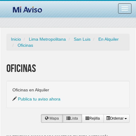
Desac
barra
naveg
Inicio
Lima Metropolitana
San Luis
En Alquiler
Oficinas
Oficinas
Oficinas en Alquiler
Publica tu aviso ahora
Mapa
Lista
Rejilla
Ordenar