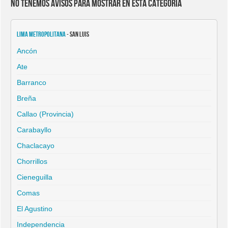
No tenemos avisos para mostrar en esta categoría
Lima Metropolitana
- San Luis
Ancón
Ate
Barranco
Breña
Callao (Provincia)
Carabayllo
Chaclacayo
Chorrillos
Cieneguilla
Comas
El Agustino
Independencia