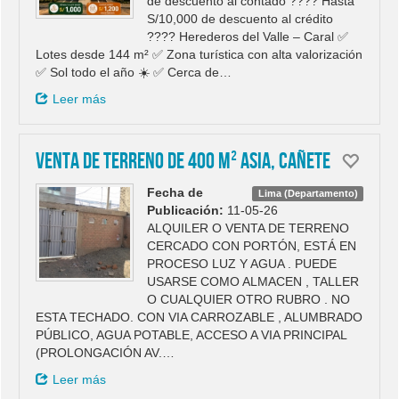
de descuento al contado ???? Hasta
S/10,000 de descuento al crédito
???? Herederos del Valle – Caral ✅
Lotes desde 144 m² ✅ Zona turística con alta valorización
✅ Sol todo el año ☀️ ✅ Cerca de…
Leer más
VENTA DE TERRENO DE 400 M² ASIA, CAÑETE
Fecha de
Lima (Departamento)
Publicación:
11-05-26
ALQUILER O VENTA DE TERRENO
CERCADO CON PORTÓN, ESTÁ EN
PROCESO LUZ Y AGUA . PUEDE
USARSE COMO ALMACEN , TALLER
O CUALQUIER OTRO RUBRO . NO
ESTA TECHADO. CON VIA CARROZABLE , ALUMBRADO
PÚBLICO, AGUA POTABLE, ACCESO A VIA PRINCIPAL
(PROLONGACIÓN AV.…
Leer más