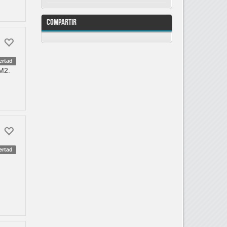
Compartir
ertad
M2.
ertad