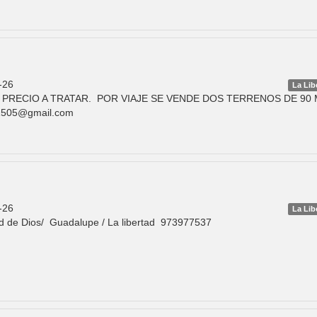
-26
La Lib
PRECIO A TRATAR. POR VIAJE SE VENDE DOS TERRENOS DE 90 
nd1505@gmail.com
-26
La Lib
ad de Dios/ Guadalupe / La libertad 973977537