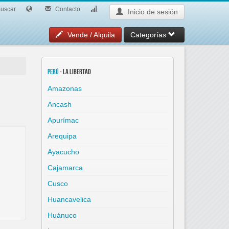
uscar
Contacto
Inicio de sesión
Vende / Alquila
Categorías
Perú
- La Libertad
Amazonas
Ancash
Apurímac
Arequipa
Ayacucho
Cajamarca
Cusco
Huancavelica
Huánuco