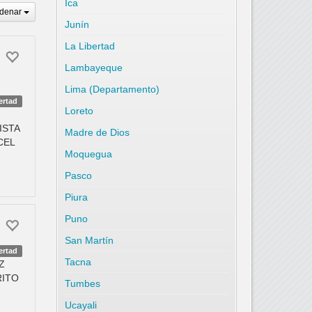
Ica
denar
Junín
La Libertad
Lambayeque
Lima (Departamento)
ertad
Loreto
ISTA
Madre de Dios
CEL
Moquegua
Pasco
Piura
Puno
San Martín
ertad
Tacna
Z
RITO
Tumbes
Ucayali