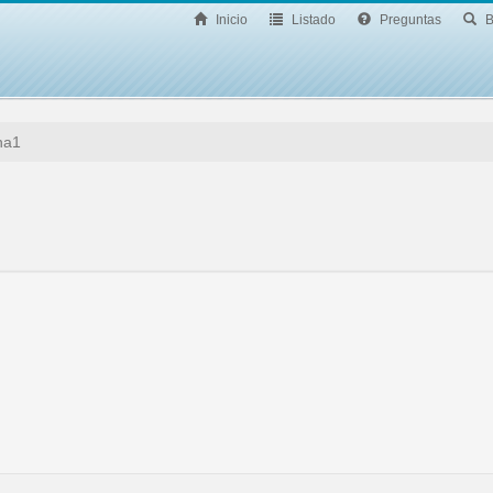
Inicio
Listado
Preguntas
B
na1