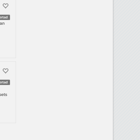
ertad
San
ertad
osets