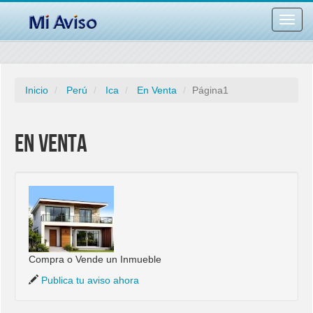
Desac
barra
naveg
Inicio
Perú
Ica
En Venta
Página1
En Venta
Compra o Vende un Inmueble
Publica tu aviso ahora