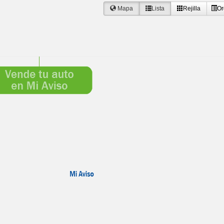
Mapa
Lista
Rejilla
Or