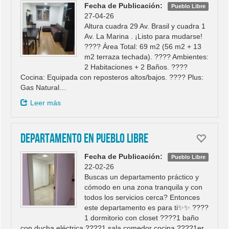
Fecha de Publicación:
Pueblo Libre
27-04-26
Altura cuadra 29 Av. Brasil y cuadra 1
Av. La Marina . ¡Listo para mudarse!
???? Área Total: 69 m2 (56 m2 + 13
m2 terraza techada). ???? Ambientes:
2 Habitaciones + 2 Baños. ????
Cocina: Equipada con reposteros altos/bajos. ???? Plus:
Gas Natural…
Leer más
DEPARTAMENTO EN PUEBLO LIBRE
Fecha de Publicación:
Pueblo Libre
22-02-26
Buscas un departamento práctico y
cómodo en una zona tranquila y con
todos los servicios cerca? Entonces
este departamento es para ti✨✨ ????️
1 dormitorio con closet ????1 baño
con ducha eléctrica ????️1 sala comedor cocina ????1er