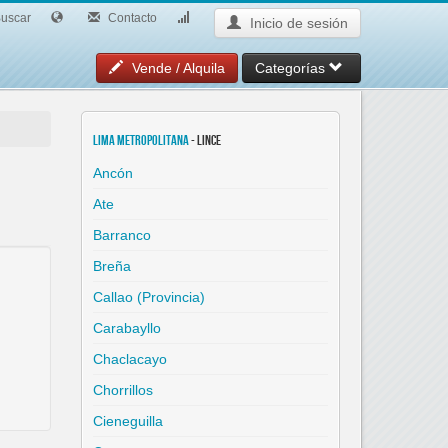
uscar
Contacto
Inicio de sesión
Vende / Alquila
Categorías
Lima Metropolitana
- Lince
Ancón
Ate
Barranco
Breña
Callao (Provincia)
Carabayllo
Chaclacayo
Chorrillos
Cieneguilla