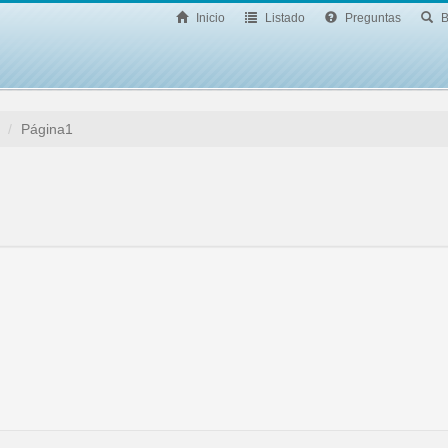
Inicio
Listado
Preguntas
B
Página1