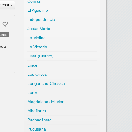
Comas
denar
El Agustino
Independencia
Jesús María
Lince
La Molina
nada
La Victoria
Lima (Distrito)
Lince
Los Olivos
Lurigancho-Chosica
Lurín
Magdalena del Mar
Miraflores
Pachacámac
Pucusana