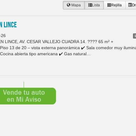
Mapa
Lista
Rejilla
Or
N LINCE
-26
LINCE, AV. CESAR VALLEJO CUADRA 14. ???? 65 m² +
️ Piso 13 de 20 – vista externa panorámica ✔️ Sala comedor muy ilumi
️ Cocina abierta tipo americana ✔️ Gas natural…