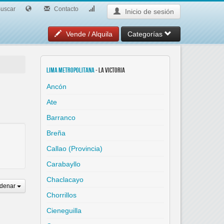
uscar
Contacto
Inicio de sesión
Vende / Alquila
Categorías
Lima Metropolitana
- La Victoria
Ancón
Ate
Barranco
Breña
Callao (Provincia)
Carabayllo
Chaclacayo
denar
Chorrillos
Cieneguilla