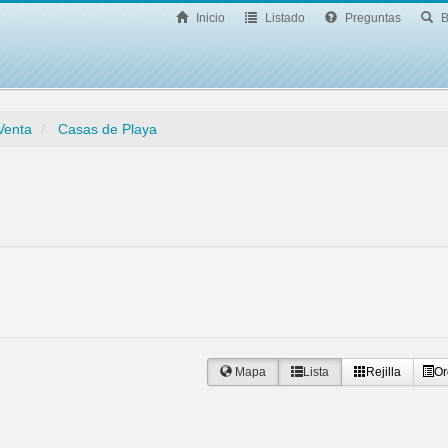
Inicio
Listado
Preguntas
B
Venta
Casas de Playa
Mapa
Lista
Rejilla
Or