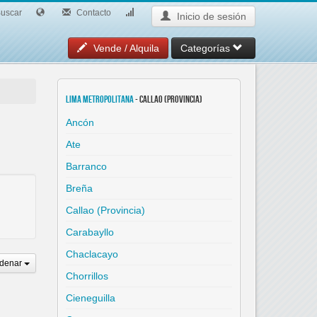
uscar
Contacto
Inicio de sesión
Vende / Alquila
Categorías
Lima Metropolitana
- Callao (Provincia)
Ancón
Ate
Barranco
Breña
Callao (Provincia)
Carabayllo
Chaclacayo
denar
Chorrillos
Cieneguilla