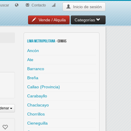
uscar
Contacto
Inicio de sesión
Vende / Alquila
Categorías
Lima Metropolitana
- Comas
Ancón
Ate
Barranco
Breña
Callao (Provincia)
Carabayllo
Chaclacayo
denar
Chorrillos
Cieneguilla