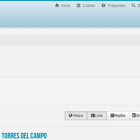
Inicio
Listado
Preguntas
B
1
Mapa
Lista
Rejilla
Or
 Torres del Campo