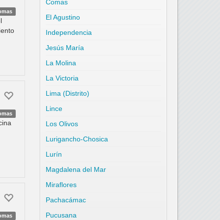
Comas
omas
El Agustino
l
iento
Independencia
Jesús María
La Molina
La Victoria
Lima (Distrito)
Lince
omas
cina
Los Olivos
Lurigancho-Chosica
Lurín
Magdalena del Mar
Miraflores
Pachacámac
Pucusana
omas