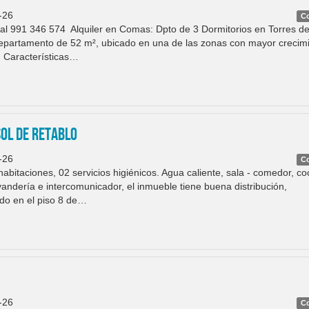
-26
C
 991 346 574 Alquiler en Comas: Dpto de 3 Dormitorios en Torres de
epartamento de 52 m², ubicado en una de las zonas con mayor crecim
 Características…
OL DE RETABLO
-26
C
bitaciones, 02 servicios higiénicos. Agua caliente, sala - comedor, co
vandería e intercomunicador, el inmueble tiene buena distribución,
ado en el piso 8 de…
-26
C