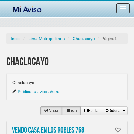
Desac
barra
naveg
Inicio
Lima Metropolitana
Chaclacayo
Página1
Chaclacayo
Chaclacayo
Publica tu aviso ahora
Mapa
Lista
Rejilla
Ordenar
Vendo Casa en Los Robles 768