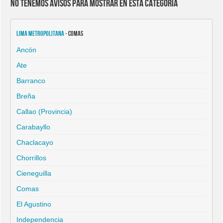
No tenemos avisos para mostrar en esta categoría
Lima Metropolitana
- Comas
Ancón
Ate
Barranco
Breña
Callao (Provincia)
Carabayllo
Chaclacayo
Chorrillos
Cieneguilla
Comas
El Agustino
Independencia