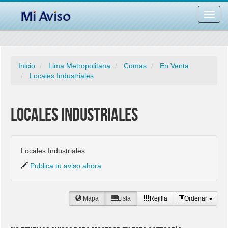
Desac
barra
naveg
Inicio
Lima Metropolitana
Comas
En Venta
Locales Industriales
Locales Industriales
Locales Industriales
Publica tu aviso ahora
Mapa
Lista
Rejilla
Ordenar