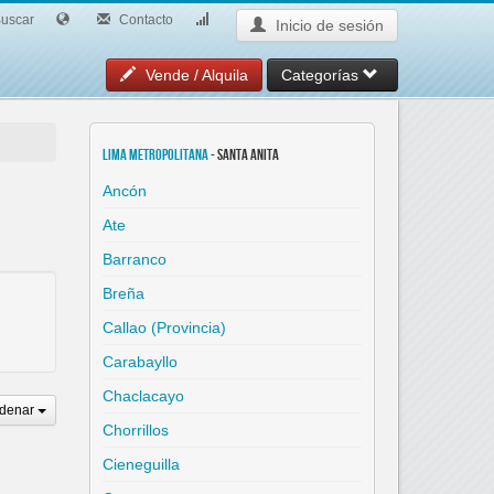
uscar
Contacto
Inicio de sesión
Vende / Alquila
Categorías
Lima Metropolitana
- Santa Anita
Ancón
Ate
Barranco
Breña
Callao (Provincia)
Carabayllo
Chaclacayo
denar
Chorrillos
Cieneguilla