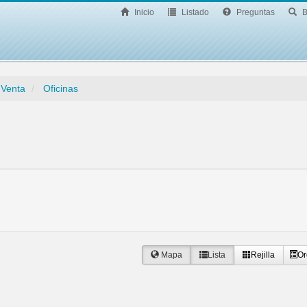
Inicio
Listado
Preguntas
B
 Venta
Oficinas
Mapa
Lista
Rejilla
Or