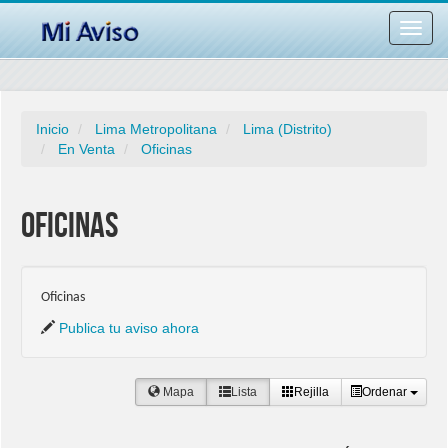
Desac
barra
naveg
Inicio
Lima Metropolitana
Lima (Distrito)
En Venta
Oficinas
Oficinas
Oficinas
Publica tu aviso ahora
Mapa
Lista
Rejilla
Ordenar