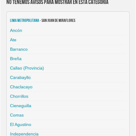
No tenemos avisos para mostrar en esta categoría
Lima Metropolitana
- San Juan de Miraflores
Ancón
Ate
Barranco
Breña
Callao (Provincia)
Carabayllo
Chaclacayo
Chorrillos
Cieneguilla
Comas
El Agustino
Independencia