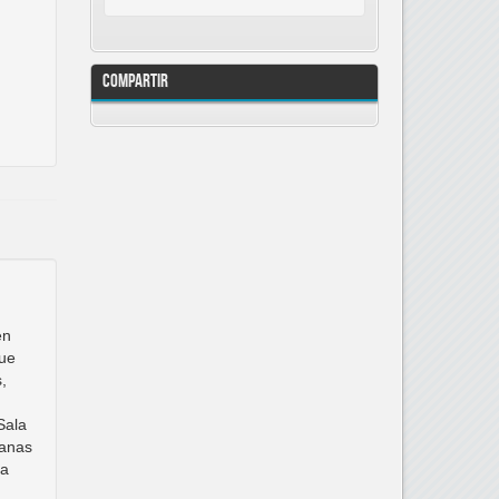
Compartir
en
que
,
Sala
tanas
ea