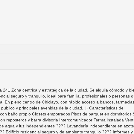
a 241 Zona céntrica y estratégica de la ciudad. Se alquila cómodo y bi
ncial seguro y tranquilo, ideal para familia, profesionales o personas 
da: En pleno centro de Chiclayo, con rápido acceso a bancos, farmacias
público y principales avenidas de la ciudad. ✨ Características del
l con baño propio Closets empotrados Pisos de parquet en dormitorios 
on reposteros y barra divisoria Intercomunicador Terma instalada Ven
s de agua y luz independientes ???? Lavandería independiente en azot
?? Edificio residencial seguro y de ambiente tranquilo ???? Informes y