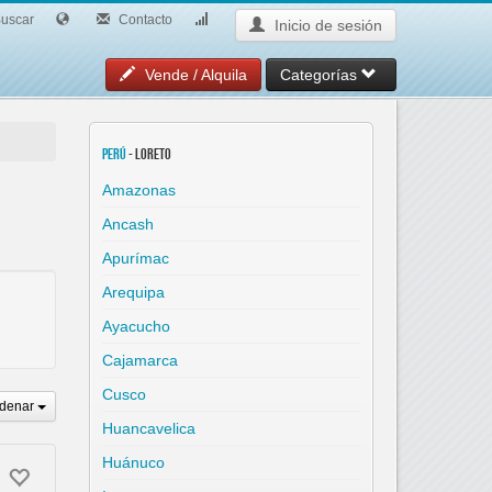
uscar
Contacto
Inicio de sesión
Vende / Alquila
Categorías
Perú
- Loreto
Amazonas
Ancash
Apurímac
Arequipa
Ayacucho
Cajamarca
Cusco
denar
Huancavelica
Huánuco