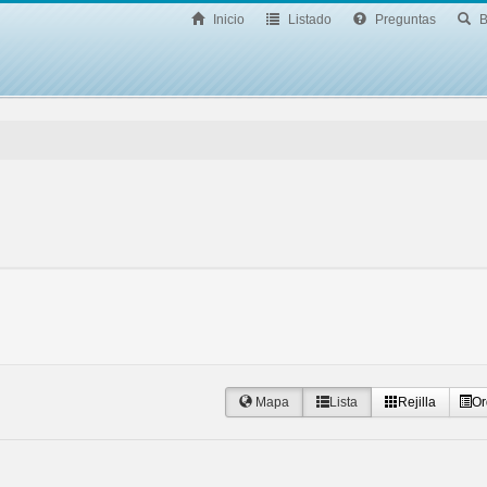
Inicio
Listado
Preguntas
B
Mapa
Lista
Rejilla
Or