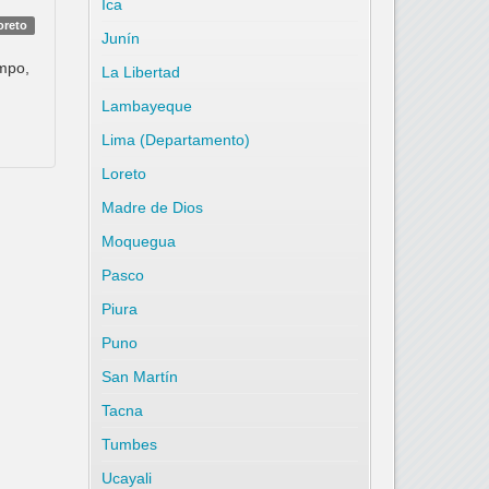
Ica
oreto
Junín
ampo,
La Libertad
Lambayeque
Lima (Departamento)
Loreto
Madre de Dios
Moquegua
Pasco
Piura
Puno
San Martín
Tacna
Tumbes
Ucayali