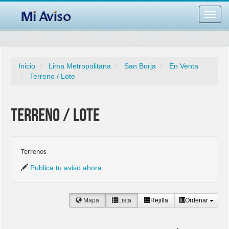
Desac
barra
naveg
Inicio
Lima Metropolitana
San Borja
En Venta
Terreno / Lote
Terreno / Lote
Terrenos
Publica tu aviso ahora
Mapa
Lista
Rejilla
Ordenar