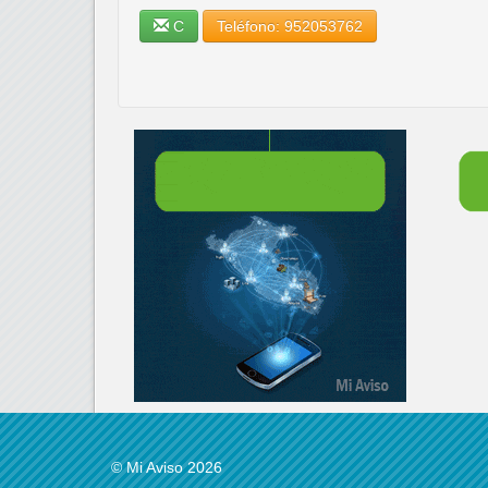
C
Teléfono: 952053762
© Mi Aviso 2026