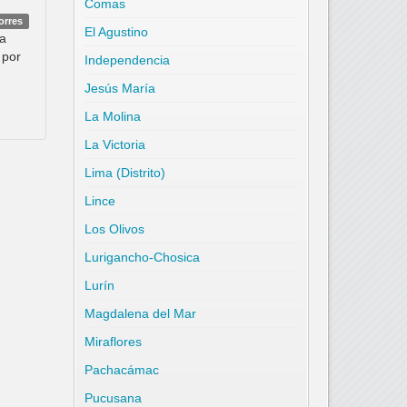
Comas
orres
El Agustino
ra
 por
Independencia
Jesús María
La Molina
La Victoria
Lima (Distrito)
Lince
Los Olivos
Lurigancho-Chosica
Lurín
Magdalena del Mar
Miraflores
Pachacámac
Pucusana