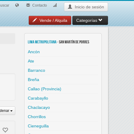
uscar
Contacto
Inicio de sesión
Vende / Alquila
Categorías
Lima Metropolitana
- San Martín de Porres
Ancón
Ate
Barranco
Breña
Callao (Provincia)
Carabayllo
Chaclacayo
denar
Chorrillos
Cieneguilla