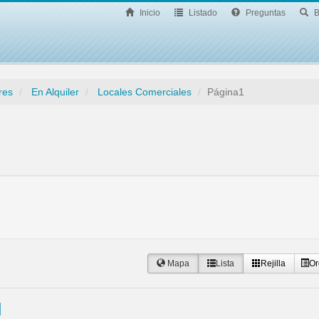
Inicio
Listado
Preguntas
B
res
En Alquiler
Locales Comerciales
Página1
Mapa
Lista
Rejilla
Or
h