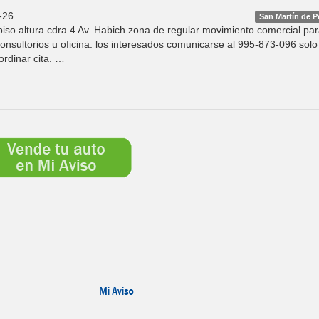
-26
San Martín de P
 piso altura cdra 4 Av. Habich zona de regular movimiento comercial pa
consultorios u oficina. los interesados comunicarse al 995-873-096 solo
rdinar cita. …