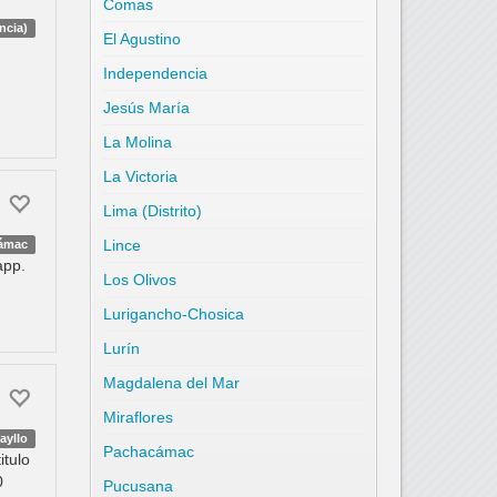
Comas
ncia)
El Agustino
Independencia
Jesús María
La Molina
La Victoria
Lima (Distrito)
Lince
ámac
app.
Los Olivos
Lurigancho-Chosica
Lurín
Magdalena del Mar
Miraflores
ayllo
Pachacámac
itulo
0
Pucusana