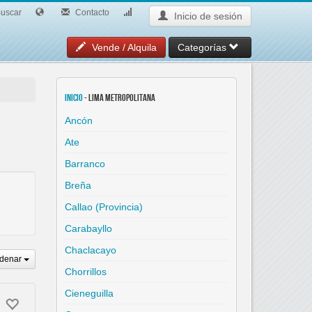
uscar
Contacto
Inicio de sesión
Vende / Alquila
Categorías
Inicio
- Lima Metropolitana
Ancón
Ate
Barranco
Breña
Callao (Provincia)
Carabayllo
Chaclacayo
denar
Chorrillos
Cieneguilla