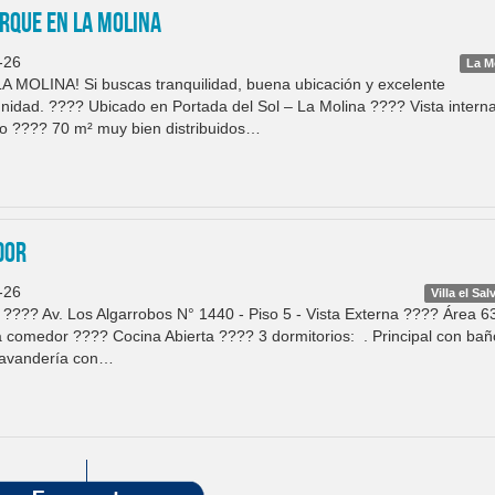
RQUE EN LA MOLINA
-26
La M
OLINA! Si buscas tranquilidad, buena ubicación y excelente
unidad. ???? Ubicado en Portada del Sol – La Molina ???? Vista intern
ilo ???? 70 m² muy bien distribuidos…
DOR
-26
Villa el Sa
???? Av. Los Algarrobos N° 1440 - Piso 5 - Vista Externa ???? Área 6
 Sala comedor ???? Cocina Abierta ???? 3 dormitorios: . Principal con bañ
Lavandería con…