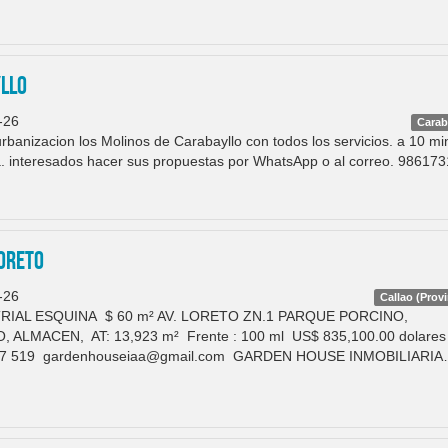
yllo
-26
Carab
rbanizacion los Molinos de Carabayllo con todos los servicios. a 10 mi
. interesados hacer sus propuestas por WhatsApp o al correo. 98617
LORETO
-26
Callao (Provi
IAL ESQUINA $ 60 m² AV. LORETO ZN.1 PARQUE PORCINO,
 ALMACEN, AT: 13,923 m² Frente : 100 ml US$ 835,100.00 dolare
77 519 gardenhouseiaa@gmail.com GARDEN HOUSE INMOBILIARI