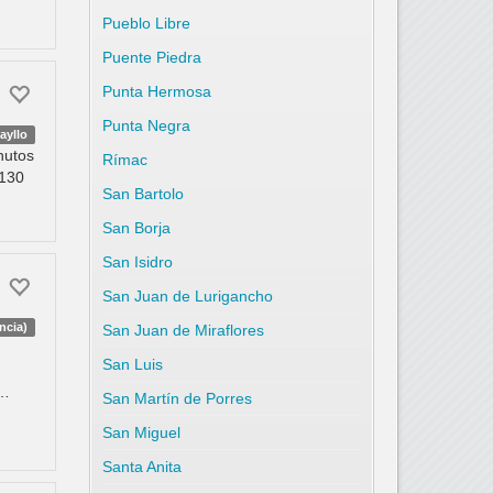
Pueblo Libre
Puente Piedra
Punta Hermosa
Punta Negra
ayllo
nutos
Rímac
3130
San Bartolo
San Borja
San Isidro
San Juan de Lurigancho
ncia)
San Juan de Miraflores
San Luis
s
A…
San Martín de Porres
San Miguel
Santa Anita