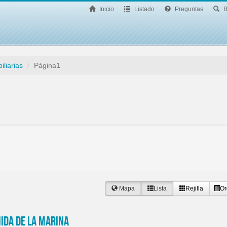
Inicio
Listado
Preguntas
B
iliarias
Página1
Mapa
Lista
Rejilla
Or
ida de la Marina