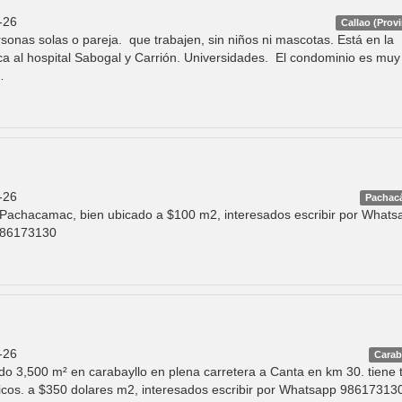
-26
Callao (Provi
sonas solas o pareja. que trabajen, sin niños ni mascotas. Está en la
ca al hospital Sabogal y Carrión. Universidades. El condominio es muy
…
-26
Pachac
achacamac, bien ubicado a $100 m2, interesados escribir por Whats
 986173130
-26
Carab
do 3,500 m² en carabayllo en plena carretera a Canta en km 30. tiene t
licos. a $350 dolares m2, interesados escribir por Whatsapp 98617313