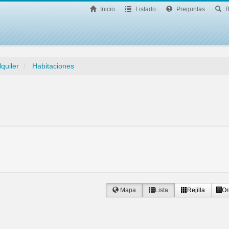
Inicio
Listado
Preguntas
B
lquiler
Habitaciones
Mapa
Lista
Rejilla
Or