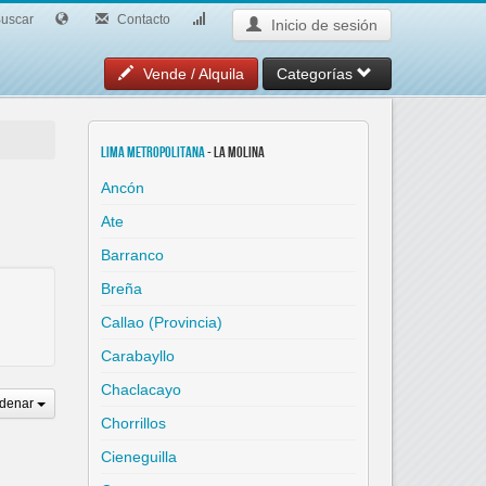
uscar
Contacto
Inicio de sesión
Vende / Alquila
Categorías
Lima Metropolitana
- La Molina
Ancón
Ate
Barranco
Breña
Callao (Provincia)
Carabayllo
Chaclacayo
denar
Chorrillos
Cieneguilla