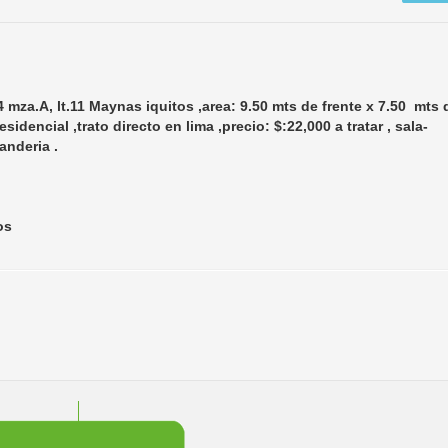
mza.A, lt.11 Maynas iquitos ,area: 9.50 mts de frente x 7.50 mts 
idencial ,trato directo en lima ,precio: $:22,000 a tratar , sala-
anderia .
os