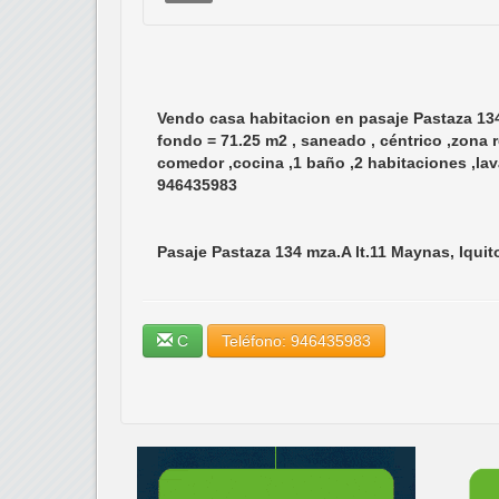
Vendo casa habitacion en pasaje Pastaza 134 
fondo = 71.25 m2 , saneado , céntrico ,zona res
comedor ,cocina ,1 baño ,2 habitaciones ,lav
946435983
Pasaje Pastaza 134 mza.A lt.11 Maynas, Iquit
C
Teléfono: 946435983