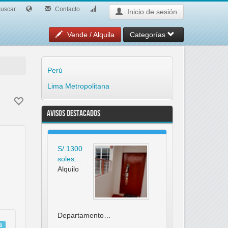
uscar
Contacto
Inicio de sesión
Vende / Alquila
Categorías
Perú
Lima Metropolitana
Avisos Destacados
S/.1300
soles…
Alquilo
Departamento…
5