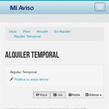
Desac
barra
naveg
Inicio
Perú
Ancash
En Alquiler
Alquiler Temporal
Alquiler Temporal
Alquiler Temporal
Publica tu aviso ahora
Mapa
Lista
Rejilla
Ordenar