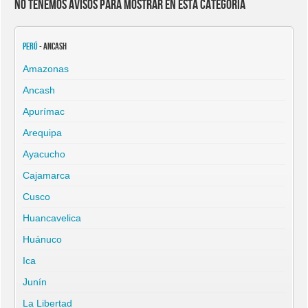
No tenemos avisos para mostrar en esta categoría
Perú
- Ancash
Amazonas
Ancash
Apurímac
Arequipa
Ayacucho
Cajamarca
Cusco
Huancavelica
Huánuco
Ica
Junín
La Libertad