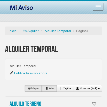
Desac
barra
naveg
Inicio
En Alquiler
Alquiler Temporal
Página1
Alquiler Temporal
Alquiler Temporal
Publica tu aviso ahora
Mapa
Lista
Rejilla
Nombre (Z-A)
Alquilo terreno