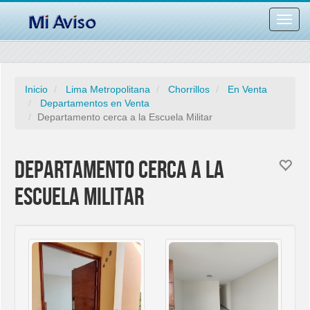
Desac
barra
naveg
Inicio
Lima Metropolitana
Chorrillos
En Venta
Departamentos en Venta
Departamento cerca a la Escuela Militar
Departamento cerca a la
Escuela Militar