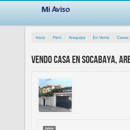
Inicio
Perú
Arequipa
En Venta
Casas 
VENDO CASA EN SOCABAYA, AR
Jaime