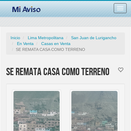
Desac
barra
naveg
Inicio
Lima Metropolitana
San Juan de Lurigancho
En Venta
Casas en Venta
SE REMATA CASA COMO TERRENO
SE REMATA CASA COMO TERRENO